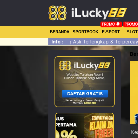
PROMO
PROM
BERANDA
SPORTBOOK
E-SPORT
SLOT
 Judi Online Uang Asli Terlengkap & Terpercaya di Indonesi
Info :
Be
Ke